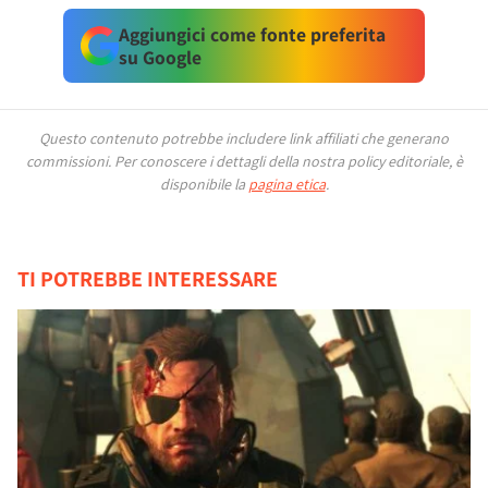
Aggiungici come fonte preferita
su Google
Questo contenuto potrebbe includere link affiliati che generano
commissioni.
Per conoscere i dettagli della nostra policy editoriale, è
disponibile la
pagina etica
.
TI POTREBBE INTERESSARE