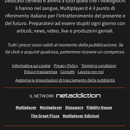
Dedicato cervello e anima a tutti quelli che i videogiochi
li hanno nel sangue, Multiplayer.it è il punto di
riferimento italiano per l'intrattenimento del presente e
del futuro. Preparatevi ad essere stupiti ogni giorno con
articoli, news, video, live e produzioni geniali.
Tutti i prezzi sono validi al momento della pubblicazione. Se
fai click o acquisti qualcosa, potremmo ricevere un compenso.
Informativa sui cookie
Privacy Policy
Termini e condizioni
Etica e trasparenza
Contatti
Lavora con noi
Aggiorna le impostazioni di tracciamento della pubblicità
IL NETWORK
Multiplayer
Movieplayer
Dissapore
Fidelity House
The Great Pizza
Multiplayer Edizioni