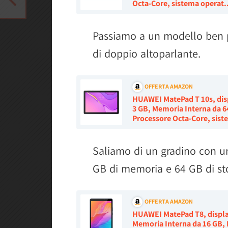
Octa-Core, sistema operat.
Passiamo a un modello ben
di doppio altoparlante.
OFFERTA AMAZON
HUAWEI MatePad T 10s, dis
3 GB, Memoria Interna da 64
Processore Octa-Core, sist
Saliamo di un gradino con u
GB di memoria e 64 GB di st
OFFERTA AMAZON
HUAWEI MatePad T8, displa
Memoria Interna da 16 GB, 