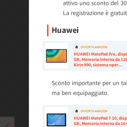
attivo uno sconto del 30
La registrazione è gratuit
Huawei
OFFERTA AMAZON
HUAWEI MatePad Pro, displa
GB, Memoria Interna da 128
Kirin 990, sistema oper...
Sconto importante per un tab
ma ben equipaggiato.
OFFERTA AMAZON
HUAWEI MatePad T 10, displ
GB, Memoria Interna da 16 