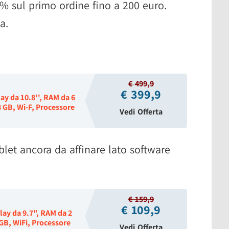
% sul primo ordine fino a 200 euro.
a.
€ 499,9
€ 399,9
y da 10.8'', RAM da 6
 GB, Wi-F, Processore
Vedi Offerta
let ancora da affinare lato software
€ 159,9
€ 109,9
ay da 9.7", RAM da 2
GB, WiFi, Processore
Vedi Offerta