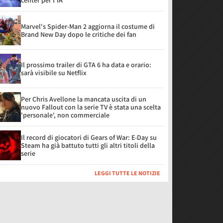
center per l'IA
Marvel's Spider-Man 2 aggiorna il costume di
Brand New Day dopo le critiche dei fan
Il prossimo trailer di GTA 6 ha data e orario:
sarà visibile su Netflix
Per Chris Avellone la mancata uscita di un
nuovo Fallout con la serie TV è stata una scelta
'personale', non commerciale
Il record di giocatori di Gears of War: E-Day su
Steam ha già battuto tutti gli altri titoli della
serie
LEGGI TUTTE LE NOTIZIE