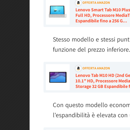
OFFERTA AMAZON
Lenovo Smart Tab M10 Plus 
Full HD, Processore MediaT
Espandibile fino a 256 G...
Stesso modello e stessi punti
funzione del prezzo inferiore
OFFERTA AMAZON
Lenovo Tab M10 HD (2nd Gen
10.1" HD, Processore Media
Storage 32 GB Espandibile f
Con questo modello economi
l'espandibilità è elevata co