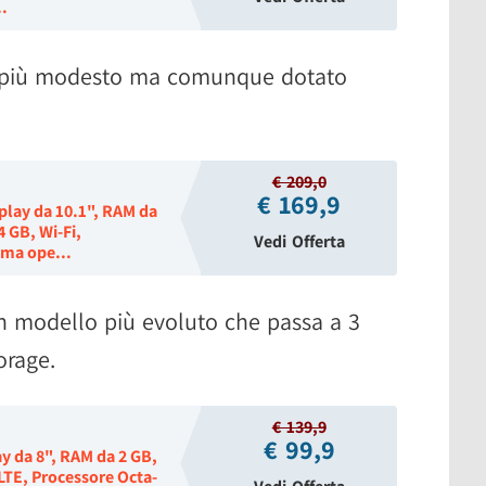
..
 più modesto ma comunque dotato
€ 209,0
€ 169,9
play da 10.1", RAM da
 GB, Wi-Fi,
Vedi Offerta
ema ope...
n modello più evoluto che passa a 3
orage.
€ 139,9
€ 99,9
y da 8", RAM da 2 GB,
LTE, Processore Octa-