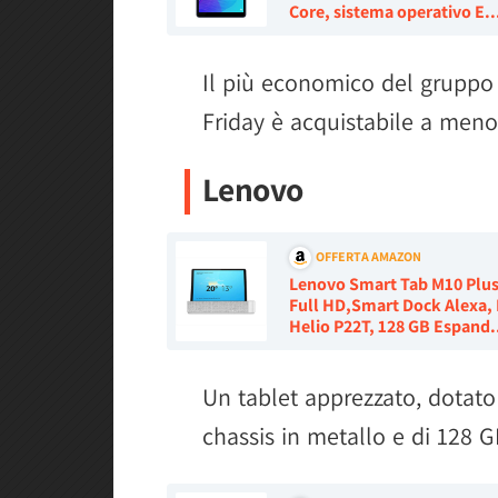
Core, sistema operativo E..
Il più economico del gruppo c
Friday è acquistabile a meno
Lenovo
OFFERTA AMAZON
Lenovo Smart Tab M10 Plus 
Full HD,Smart Dock Alexa,
Helio P22T, 128 GB Espand.
Un tablet apprezzato, dotato
chassis in metallo e di 128 