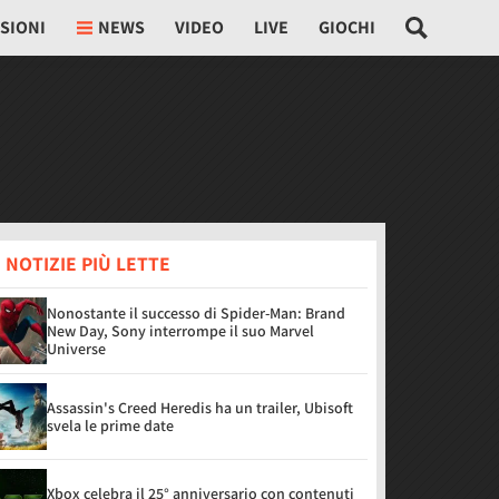
SIONI
NEWS
VIDEO
LIVE
GIOCHI
 NOTIZIE PIÙ LETTE
Nonostante il successo di Spider-Man: Brand
New Day, Sony interrompe il suo Marvel
Universe
Assassin's Creed Heredis ha un trailer, Ubisoft
svela le prime date
Xbox celebra il 25° anniversario con contenuti