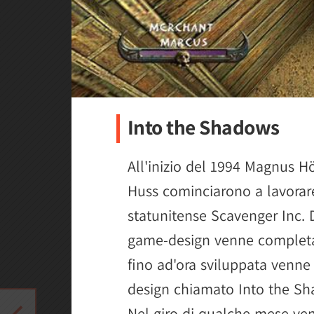
Into the Shadows
All'inizio del 1994 Magnus H
Huss cominciarono a lavorare
statunitense Scavenger Inc. D
game-design venne completa
fino ad'ora sviluppata venne 
design chiamato Into the Sh
Nel giro di qualche mese ven