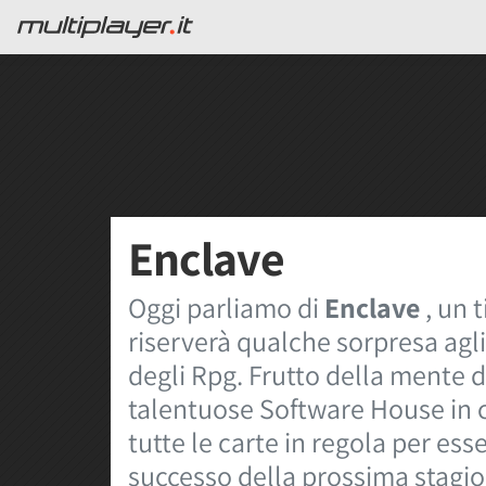
Enclave
Oggi parliamo di
Enclave
, un 
riserverà qualche sorpresa agli
degli Rpg. Frutto della mente d
talentuose Software House in 
tutte le carte in regola per ess
successo della prossima stagion