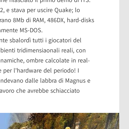
2, e stava per uscire Quake; lo
erano 8Mb di RAM, 486DX, hard-disks
samente MS-DOS.
e sbalordì tutti i giocatori del
enti tridimensiaonali reali, con
dinamiche, ombre calcolate in real-
le per l'hardware del periodo! I
ndevano dalle labbra di Magnus e
lavoro che avrebbe schiacciato