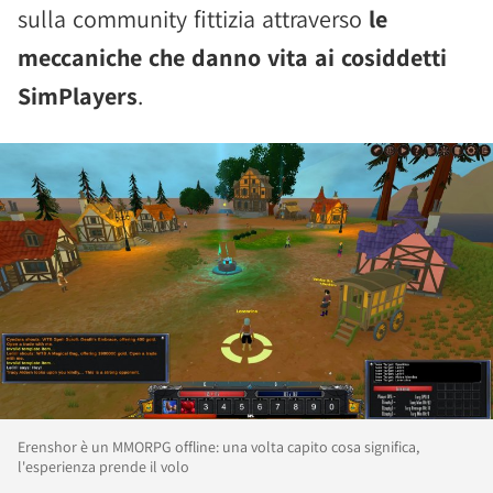
sulla community fittizia attraverso
le
meccaniche che danno vita ai cosiddetti
SimPlayers
.
Erenshor è un MMORPG offline: una volta capito cosa significa,
l'esperienza prende il volo