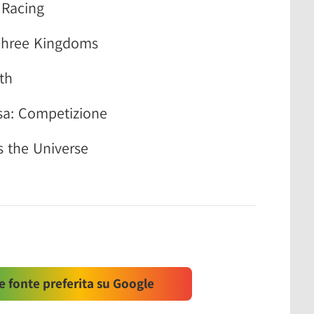
 Racing
 Three Kingdoms
th
sa: Competizione
s the Universe
 fonte preferita su Google