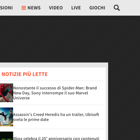
SIONI
NEWS
VIDEO
LIVE
GIOCHI
 NOTIZIE PIÙ LETTE
Nonostante il successo di Spider-Man: Brand
New Day, Sony interrompe il suo Marvel
Universe
Assassin's Creed Heredis ha un trailer, Ubisoft
svela le prime date
Xbox celebra il 25° anniversario con contenuti