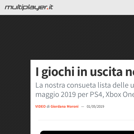
I giochi in uscita
La nostra consueta lista delle 
maggio 2019 per PS4, Xbox One
VIDEO
di
Giordana Moroni
—
01/05/2019