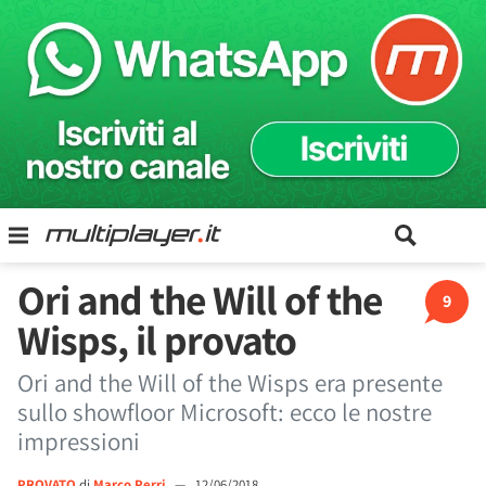
Ori and the Will of the
9
Wisps, il provato
Ori and the Will of the Wisps era presente
sullo showfloor Microsoft: ecco le nostre
impressioni
PROVATO
di
Marco Perri
—
12/06/2018