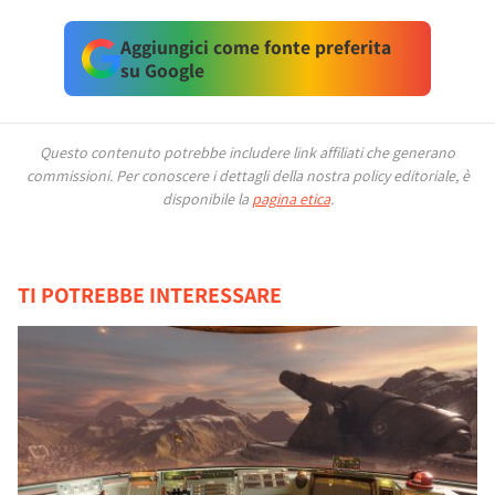
Aggiungici come fonte preferita
su Google
Questo contenuto potrebbe includere link affiliati che generano
commissioni.
Per conoscere i dettagli della nostra policy editoriale, è
disponibile la
pagina etica
.
TI POTREBBE INTERESSARE