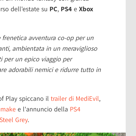
rso dell'
estate su
PC
,
PS4
e
Xbox
 frenetica avventura co-op per un
nti, ambientata in un meraviglioso
i per un epico viaggio per
re adorabili nemici e ridurre tutto in
 of Play spiccano il
trailer di MediEvil
,
Remake
e l'annuncio della
PS4
Steel Grey
.