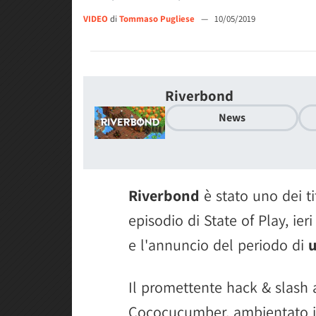
VIDEO
di
Tommaso Pugliese
—
10/05/2019
Riverbond
News
Riverbond
è stato uno dei ti
episodio di State of Play, ier
e l'annuncio del periodo di
u
Il promettente hack & slash 
Cococucumber, ambientato i