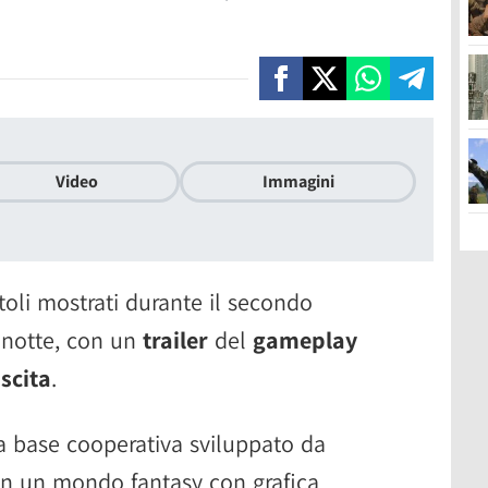
Video
Immagini
toli mostrati durante il secondo
i notte, con un
trailer
del
gameplay
scita
.
a base cooperativa sviluppato da
n un mondo fantasy con grafica