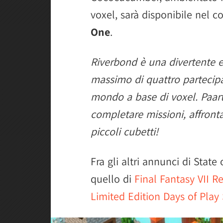
voxel, sarà disponibile nel co
One
.
Riverbond è una divertente e
massimo di quattro partecipa
mondo a base di voxel. Paart
completare missioni, affronta
piccoli cubetti!
Fra gli altri annunci di State
quello di
Final Fantasy VII 
Limited Edition Days of Play 