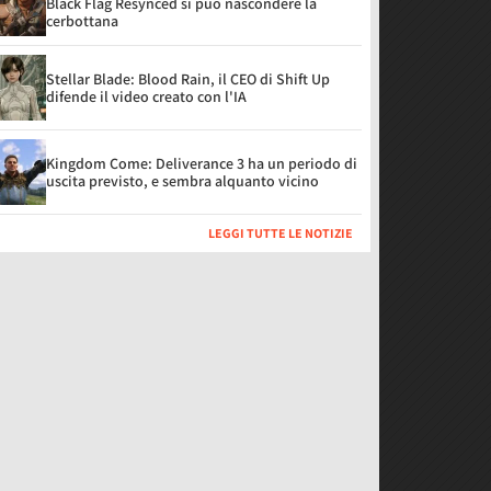
Black Flag Resynced si può nascondere la
cerbottana
Stellar Blade: Blood Rain, il CEO di Shift Up
difende il video creato con l'IA
Kingdom Come: Deliverance 3 ha un periodo di
uscita previsto, e sembra alquanto vicino
LEGGI TUTTE LE NOTIZIE