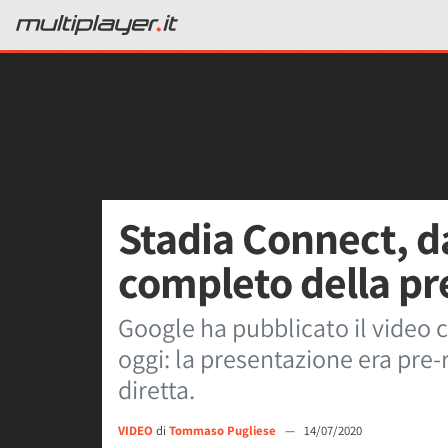
Stadia Connect, da
completo della pr
Google ha pubblicato il video 
oggi: la presentazione era pre-
diretta.
VIDEO
di
Tommaso Pugliese
—
14/07/2020