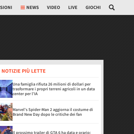
SIONI
NEWS
VIDEO
LIVE
GIOCHI
 NOTIZIE PIÙ LETTE
Una famiglia rifiuta 26 milioni di dollari per
trasformare i propri terreni agricoli in un data
center per l'IA
Marvel's Spider-Man 2 aggiorna il costume di
Brand New Day dopo le critiche dei fan
Il prossimo trailer di GTA 6 ha data e orario: