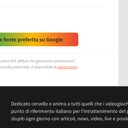
 fonte preferita su Google
ere link affiliati che generano commissioni.
 policy editoriale, è disponibile la
pagina etica
.
Dedicato cervello e anima a tutti quelli che i videogiochi
punto di riferimento italiano per l'intrattenimento del 
stupiti ogni giorno con articoli, news, video, live e prod