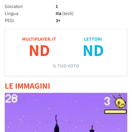
Giocatori
1
Lingua
Ita
(testi)
PEGI
3+
MULTIPLAYER.IT
LETTORI
ND
ND
IL TUO VOTO
LE IMMAGINI