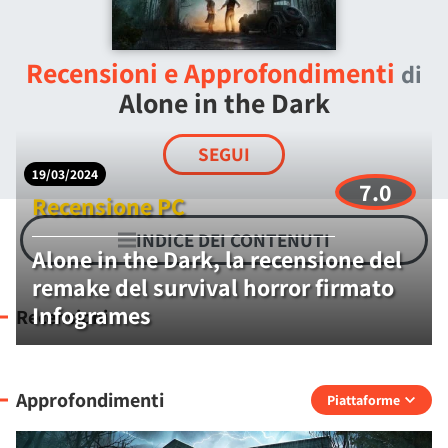
Recensioni e Approfondimenti
di
Alone in the Dark
SEGUI
19/03/2024
7.0
Recensione PC
INDICE DEI CONTENUTI
Alone in the Dark, la recensione del
remake del survival horror firmato
Infogrames
Recensioni
Approfondimenti
Piattaforme