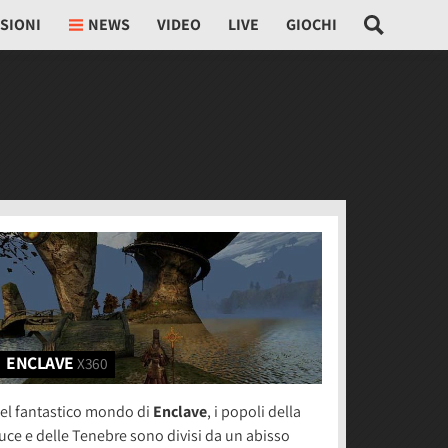
SIONI
NEWS
VIDEO
LIVE
GIOCHI
ENCLAVE
X360
el fantastico mondo di
Enclave
, i popoli della
uce e delle Tenebre sono divisi da un abisso