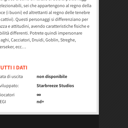
elezionabili, sei che appartengono al regno della
uce (i buoni) ed altrettanti al regno delle tenebre
i cattivi). Questi personaggi si differenziano per
azza e attitudini, avendo caratteristiche fisiche e
bilità differenti. Potrete quindi impersonare
aghi, Cacciatori, Druidi, Goblin, Streghe,
erseker, ecc…
UTTI I DATI
ata di uscita
non disponibile
viluppato:
Starbreeze Studios
iocatori
∞
EGI
nd+