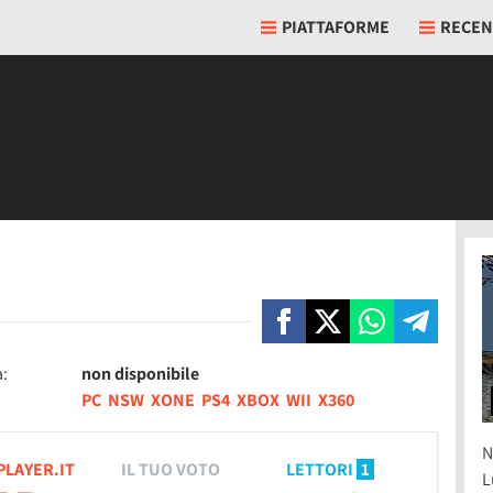
PIATTAFORME
RECEN
a:
non disponibile
PC
NSW
XONE
PS4
XBOX
WII
X360
N
PLAYER.IT
IL TUO VOTO
LETTORI
1
L