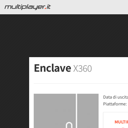
Enclave
X360
Data di uscit
Piattaforme:
MULTI