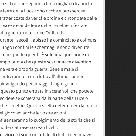
enza fine che separò la terra migliaia di anni fa.
e terre della Luce sono ricche e prosperose,
aratterizzate da verità e ordine e circondate dalle
coscese e aride terre delle Tenebre infestate
alla guerra, note come Outlands.
urante i secoli, l'abisso ha cominciato a colmarsi
 lungo i confini le schermaglie sono divenute
empre più frequenti. È solo una questione di
empo prima che queste scaramucce diventino
na vera e propria guerra. Bene e male si
contreranno in una lotta all'ultimo sangue,
oinvolgendo personaggi di ogni genere.
 questo punto entrate in scena voi, che potrete
ecidere se schierarvi dalla parte della Luce o
elle Tenebre. Questa scelta determinerà la trama
el gioco ed anche le vostre azioni
nfluenzeranno lo svolgimento della storia che si
noderà attraverso i vari livelli.
el gioco ci sono un totale di dodici personaggi