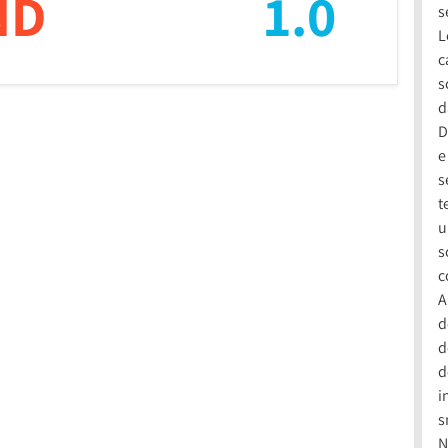
ND
1.0
s
L
c
s
d
D
e
s
t
u
s
c
A
d
d
d
i
s
N