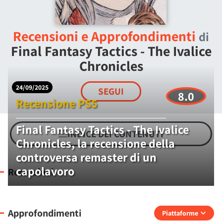
Recensioni e Approfondimenti
di
Final Fantasy Tactics - The Ivalice
Chronicles
24/09/2025
SEGUI
8.0
Recensione PS5
Final Fantasy Tactics - The Ivalice
INDICE DEI CONTENUTI
Chronicles, la recensione della
controversa remaster di un
capolavoro
Recensioni
Approfondimenti
Piattaforme