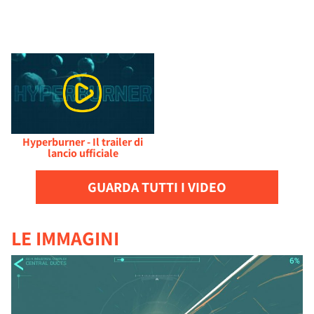
Hyperburner - Il trailer di
lancio ufficiale
GUARDA TUTTI I VIDEO
LE IMMAGINI