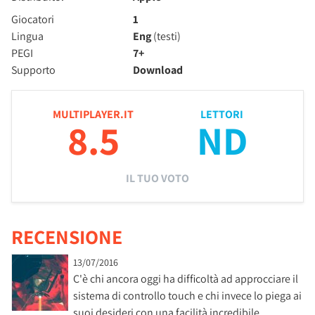
Giocatori
1
Lingua
Eng
(testi)
PEGI
7+
Supporto
Download
MULTIPLAYER.IT
LETTORI
8.5
ND
IL TUO VOTO
RECENSIONE
13/07/2016
C'è chi ancora oggi ha difficoltà ad approcciare il
sistema di controllo touch e chi invece lo piega ai
suoi desideri con una facilità incredibile,