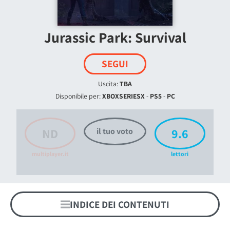
Jurassic Park: Survival
SEGUI
Uscita:
TBA
Disponibile per:
XBOXSERIESX
-
PS5
-
PC
ND
9.6
il tuo voto
multiplayer.it
lettori
INDICE DEI CONTENUTI