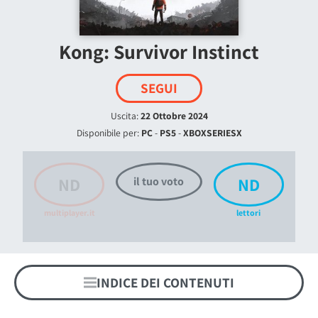
Kong: Survivor Instinct
SEGUI
Uscita:
22 Ottobre 2024
Disponibile per:
PC
-
PS5
-
XBOXSERIESX
ND
ND
il tuo voto
multiplayer.it
lettori
INDICE DEI CONTENUTI