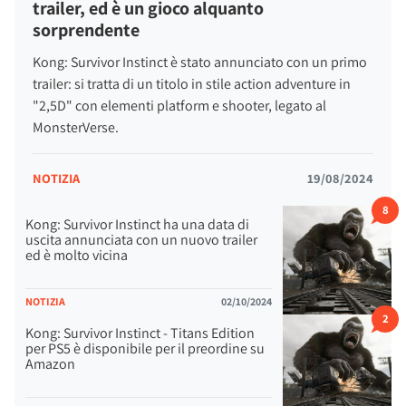
trailer, ed è un gioco alquanto
qualche altra creature colossale.
sorprendente
Nella distruzione totale che deriva dall'assalto di mostri
Kong: Survivor Instinct è stato annunciato con un primo
giganti, il nostro eroe è costretto a fuggire e trovare le strade
trailer: si tratta di un titolo in stile action adventure in
per raggiungere e salvare la propria figlia, cosa niente affatto
"2,5D" con elementi platform e shooter, legato al
semplice considerando quello che accade intorno e la
MonsterVerse.
progressiva demolizione degli scenari.
NOTIZIA
19/08/2024
8
Kong: Survivor Instinct ha una data di
uscita annunciata con un nuovo trailer
ed è molto vicina
NOTIZIA
02/10/2024
2
Kong: Survivor Instinct - Titans Edition
per PS5 è disponibile per il preordine su
Amazon