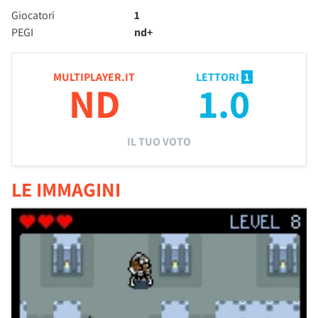
Giocatori
1
PEGI
nd+
MULTIPLAYER.IT
LETTORI
1
ND
1.0
IL TUO VOTO
LE IMMAGINI