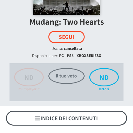
Mudang: Two Hearts
SEGUI
Uscita:
cancellata
Disponibile per:
PC
-
PS5
-
XBOXSERIESX
ND
ND
il tuo voto
multiplayer.it
lettori
INDICE DEI CONTENUTI