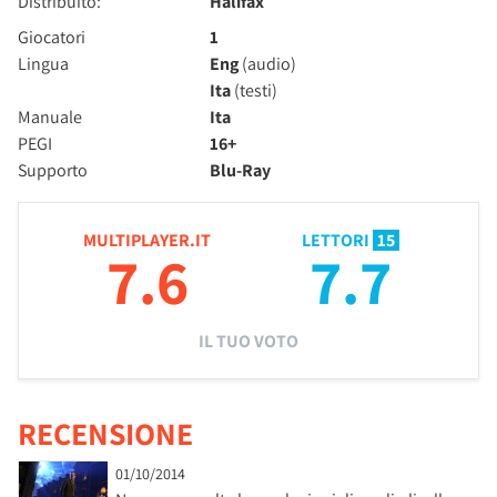
Distribuito:
Halifax
Giocatori
1
Lingua
Eng
(audio)
Ita
(testi)
Manuale
Ita
PEGI
16+
Supporto
Blu-Ray
MULTIPLAYER.IT
LETTORI
15
7.6
7.7
IL TUO VOTO
RECENSIONE
01/10/2014