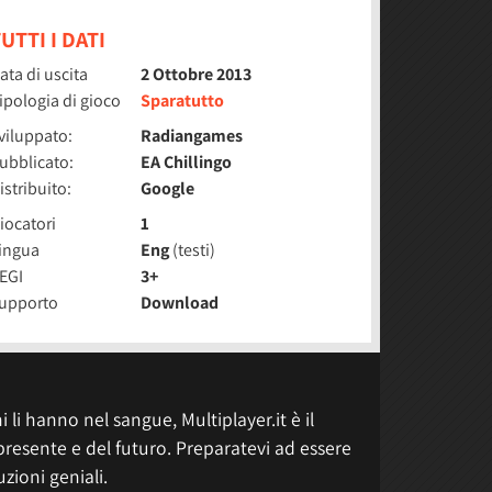
UTTI I DATI
ata di uscita
2 Ottobre 2013
ipologia di gioco
Sparatutto
viluppato:
Radiangames
ubblicato:
EA Chillingo
istribuito:
Google
iocatori
1
ingua
Eng
(testi)
EGI
3+
upporto
Download
 li hanno nel sangue, Multiplayer.it è il
presente e del futuro. Preparatevi ad essere
uzioni geniali.