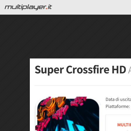
Super Crossfire HD
Data di uscit
Piattaforme:
MULTI