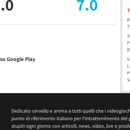
.0
7.0
T
D
T
S
P
D
 su Google Play
G
L
P
S
Dedicato cervello e anima a tutti quelli che i videogiochi
punto di riferimento italiano per l'intrattenimento del 
stupiti ogni giorno con articoli, news, video, live e prod