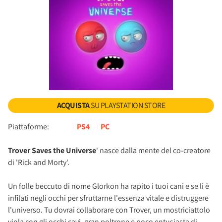
ACQUISTA
SU PLAYSTATION STORE
Piattaforme:
PS4
PC
Trover Saves the Universe
' nasce dalla mente del co-creatore
di 'Rick and Morty'.
Un folle beccuto di nome Glorkon ha rapito i tuoi cani e se li è
infilati negli occhi per sfruttarne l'essenza vitale e distruggere
l'universo. Tu dovrai collaborare con Trover, un mostriciattolo
viola con gli occhi cavi, gran poltrone e poco entusiasta di