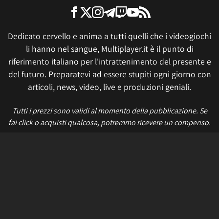
Dedicato cervello e anima a tutti quelli che i videogiochi
li hanno nel sangue, Multiplayer.it è il punto di
riferimento italiano per l'intrattenimento del presente e
del futuro. Preparatevi ad essere stupiti ogni giorno con
articoli, news, video, live e produzioni geniali.
Tutti i prezzi sono validi al momento della pubblicazione. Se
fai click o acquisti qualcosa, potremmo ricevere un compenso.
Informativa sui cookie
Privacy Policy
Termini e condizioni
Etica e trasparenza
Contatti
Lavora con noi
Aggiorna le impostazioni di tracciamento della pubblicità
IL NETWORK
Multiplayer
Movieplayer
Dissapore
Fidelity House