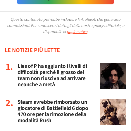
Questo contenuto potrebbe includere link affiliati che generano
commissioni.
Per conoscere i dettagli della nostra policy editoriale, è
disponibile la
pagina etica
.
LE NOTIZIE PIÙ LETTE
Lies of P ha aggiunto i livelli di
difficoltà perché il grosso del
team non riusciva ad arrivare
neanche a metà
Steam avrebbe rimborsato un
giocatore di Battlefield 6 dopo
470 ore per la rimozione della
modalità Rush