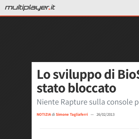
Lo sviluppo di Bio
stato bloccato
Niente Rapture sulla console p
NOTIZIA
di
Simone Tagliaferri
—
26/02/2013