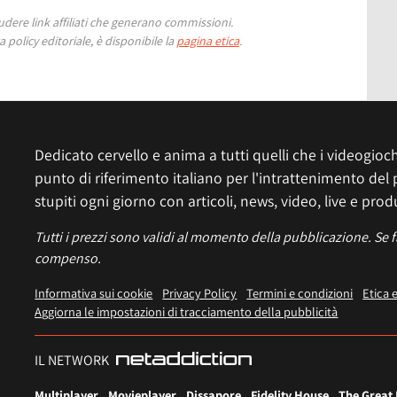
ere link affiliati che generano commissioni.
 policy editoriale, è disponibile la
pagina etica
.
Dedicato cervello e anima a tutti quelli che i videogiochi
punto di riferimento italiano per l'intrattenimento del 
stupiti ogni giorno con articoli, news, video, live e prod
Tutti i prezzi sono validi al momento della pubblicazione. Se 
compenso.
Informativa sui cookie
Privacy Policy
Termini e condizioni
Etica 
Aggiorna le impostazioni di tracciamento della pubblicità
IL NETWORK
Multiplayer
Movieplayer
Dissapore
Fidelity House
The Great