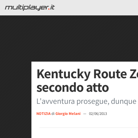
Kentucky Route Zer
secondo atto
L'avventura prosegue, dunque
NOTIZIA
di
Giorgio Melani
—
02/06/2013