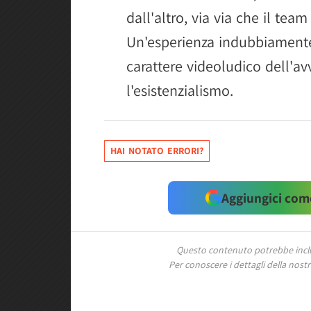
dall'altro, via via che il tea
Un'esperienza indubbiamente 
carattere videoludico dell'a
l'esistenzialismo.
HAI NOTATO ERRORI?
Aggiungici come
Questo contenuto potrebbe includ
Per conoscere i dettagli della nostra