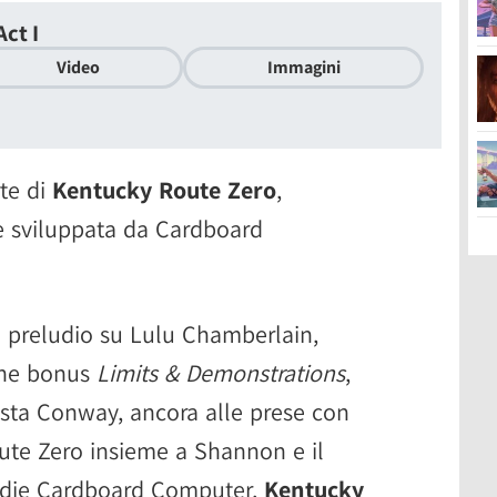
ct I
Video
Immagini
rte di
Kentucky Route Zero
,
ie sviluppata da Cardboard
n preludio su Lulu Chamberlain,
ione bonus
Limits & Demonstrations
,
ista Conway, ancora alle prese con
oute Zero insieme a Shannon e il
indie Cardboard Computer,
Kentucky