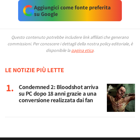
Aggiungici come fonte preferita
su Google
Questo contenuto potrebbe includere link affiliati che generano
commissioni.
Per conoscere i dettagli della nostra policy editoriale, è
disponibile la
pagina etica
.
LE NOTIZIE PIÙ LETTE
Condemned 2: Bloodshot arriva
su PC dopo 18 anni grazie a una
conversione realizzata dai fan