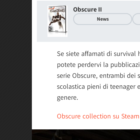
Obscure II
News
Se siete affamati di survival
potete perdervi la pubblicaz
serie Obscure, entrambi dei 
scolastica pieni di teenager 
genere.
Obscure collection su Steam