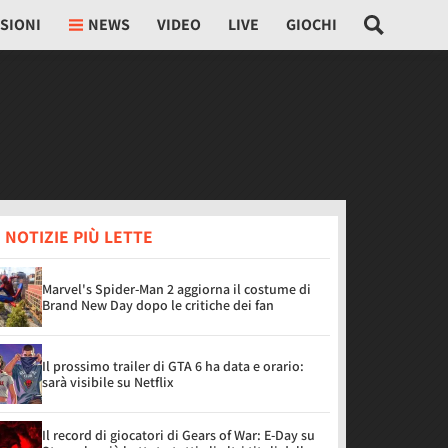
SIONI
NEWS
VIDEO
LIVE
GIOCHI
 NOTIZIE PIÙ LETTE
Marvel's Spider-Man 2 aggiorna il costume di
Brand New Day dopo le critiche dei fan
Il prossimo trailer di GTA 6 ha data e orario:
sarà visibile su Netflix
Il record di giocatori di Gears of War: E-Day su