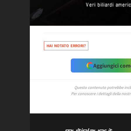
HAI NOTATO ERRORI?
Aggiungici come
Questo contenuto potrebbe includ
Per conoscere i dettagli della nostra