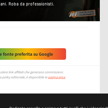
 fonte preferita su Google
ere link affiliati che generano commissioni.
 policy editoriale, è disponibile la
pagina etica
.