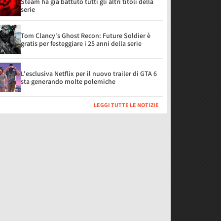
Steam ha già battuto tutti gli altri titoli della
serie
Tom Clancy's Ghost Recon: Future Soldier è
gratis per festeggiare i 25 anni della serie
L'esclusiva Netflix per il nuovo trailer di GTA 6
sta generando molte polemiche
LEGGI TUTTE LE NOTIZIE