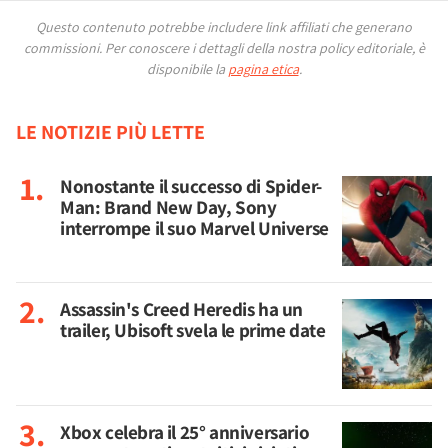
Questo contenuto potrebbe includere link affiliati che generano
commissioni.
Per conoscere i dettagli della nostra policy editoriale, è
disponibile la
pagina etica
.
LE NOTIZIE PIÙ LETTE
Nonostante il successo di Spider-
Man: Brand New Day, Sony
interrompe il suo Marvel Universe
Assassin's Creed Heredis ha un
trailer, Ubisoft svela le prime date
Xbox celebra il 25° anniversario