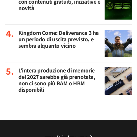
con contenuti gratuiti, iniziative e
novità
Kingdom Come: Deliverance 3 ha
un periodo di uscita previsto, e
sembra alquanto vicino
L'intera produzione di memorie
del 2027 sarebbe già prenotata,
non ci sono più RAM o HBM
disponibili