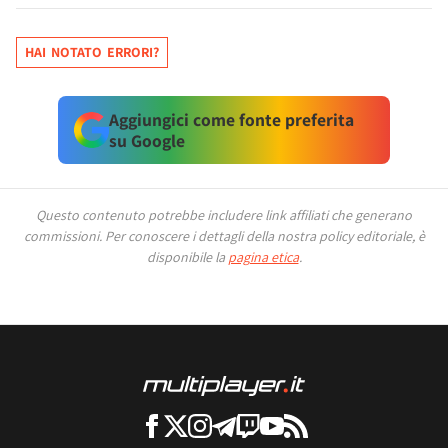
HAI NOTATO ERRORI?
Aggiungici come fonte preferita
su Google
Questo contenuto potrebbe includere link affiliati che generano
commissioni.
Per conoscere i dettagli della nostra policy editoriale, è
disponibile la
pagina etica
.