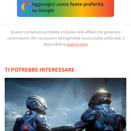
Aggiungici come fonte preferita
su Google
Questo contenuto potrebbe includere link affiliati che generano
commissioni.
Per conoscere i dettagli della nostra policy editoriale, è
disponibile la
pagina etica
.
TI POTREBBE INTERESSARE