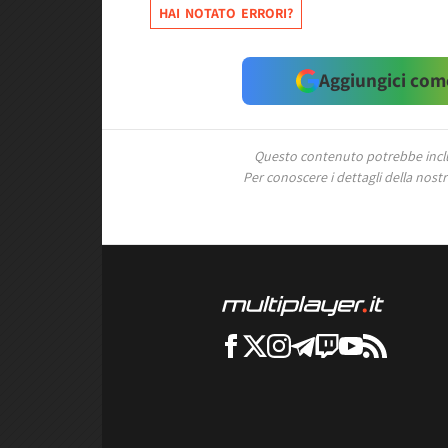
HAI NOTATO ERRORI?
Aggiungici come
Questo contenuto potrebbe includ
Per conoscere i dettagli della nostra