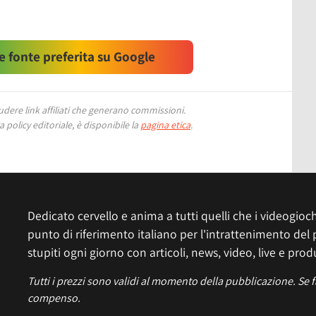
 fonte preferita su Google
ere link affiliati che generano commissioni.
 policy editoriale, è disponibile la
pagina etica
.
Dedicato cervello e anima a tutti quelli che i videogiochi
punto di riferimento italiano per l'intrattenimento del 
stupiti ogni giorno con articoli, news, video, live e prod
Tutti i prezzi sono validi al momento della pubblicazione. Se 
compenso.