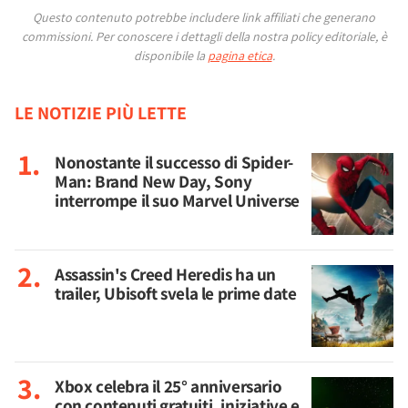
Questo contenuto potrebbe includere link affiliati che generano
commissioni.
Per conoscere i dettagli della nostra policy editoriale, è
disponibile la
pagina etica
.
LE NOTIZIE PIÙ LETTE
Nonostante il successo di Spider-
Man: Brand New Day, Sony
interrompe il suo Marvel Universe
Assassin's Creed Heredis ha un
trailer, Ubisoft svela le prime date
Xbox celebra il 25° anniversario
con contenuti gratuiti, iniziative e