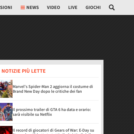
SIONI
NEWS
VIDEO
LIVE
GIOCHI
 NOTIZIE PIÙ LETTE
Marvel's Spider-Man 2 aggiorna il costume di
Brand New Day dopo le critiche dei fan
Il prossimo trailer di GTA 6 ha data e orario:
sarà visibile su Netflix
Il record di giocatori di Gears of War: E-Day su