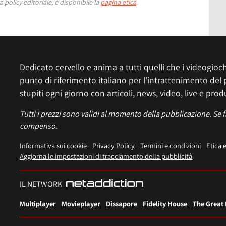
 policy editoriale, è disponibile la
pagina etica
.
Dedicato cervello e anima a tutti quelli che i videogiochi
punto di riferimento italiano per l'intrattenimento del 
stupiti ogni giorno con articoli, news, video, live e prod
Tutti i prezzi sono validi al momento della pubblicazione. Se 
compenso.
Informativa sui cookie
Privacy Policy
Termini e condizioni
Etica 
Aggiorna le impostazioni di tracciamento della pubblicità
IL NETWORK
Multiplayer
Movieplayer
Dissapore
Fidelity House
The Great