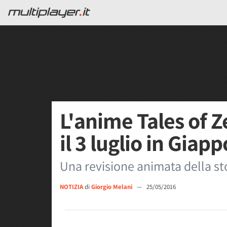
L'anime Tales of Z
il 3 luglio in Giap
Una revisione animata della sto
NOTIZIA
di
Giorgio Melani
—
25/05/2016