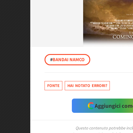
#
BANDAI NAMCO
FONTE
HAI NOTATO ERRORI?
Aggiungici come
Questo contenuto potrebbe includ