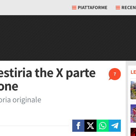
PIATTAFORME
RECEN
estiria the X parte
LE
7
pone
ria originale