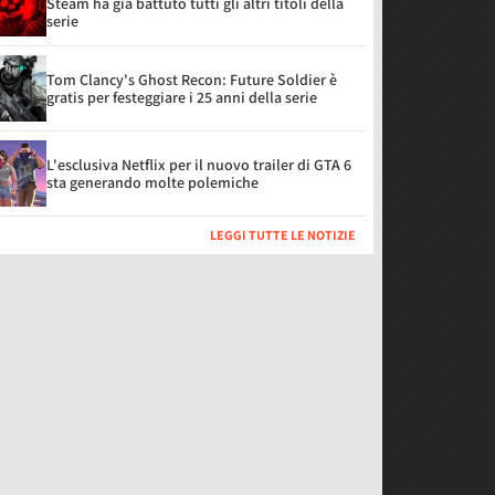
Steam ha già battuto tutti gli altri titoli della
serie
Tom Clancy's Ghost Recon: Future Soldier è
gratis per festeggiare i 25 anni della serie
L'esclusiva Netflix per il nuovo trailer di GTA 6
sta generando molte polemiche
LEGGI TUTTE LE NOTIZIE