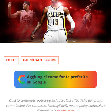
FONTE
HAI NOTATO ERRORI?
Aggiungici come fonte preferita
su Google
Questo contenuto potrebbe includere link affiliati che generano
commissioni.
Per conoscere i dettagli della nostra policy editoriale, è
disponibile la
pagina etica
.