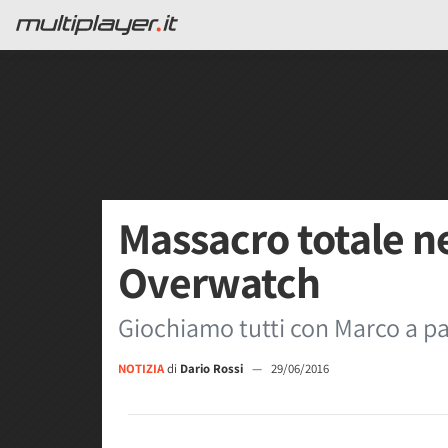
Massacro totale ne
Overwatch
Giochiamo tutti con Marco a par
NOTIZIA
di
Dario Rossi
—
29/06/2016