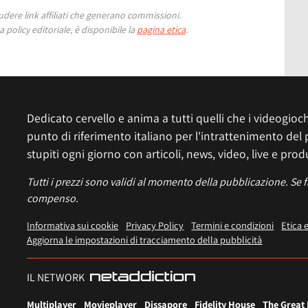
ere link affiliati che generano commissioni.
 policy editoriale, è disponibile la
pagina etica
.
Dedicato cervello e anima a tutti quelli che i videogiochi
punto di riferimento italiano per l'intrattenimento del 
stupiti ogni giorno con articoli, news, video, live e prod
Tutti i prezzi sono validi al momento della pubblicazione. Se 
compenso.
Informativa sui cookie
Privacy Policy
Termini e condizioni
Etica 
Aggiorna le impostazioni di tracciamento della pubblicità
IL NETWORK
Multiplayer
Movieplayer
Dissapore
Fidelity House
The Great