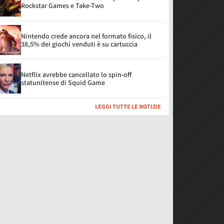
Rockstar Games e Take-Two
Nintendo crede ancora nel formato fisico, il
38,5% dei giochi venduti è su cartuccia
Netflix avrebbe cancellato lo spin-off
statunitense di Squid Game
LEGGI TUTTE LE NOTIZIE