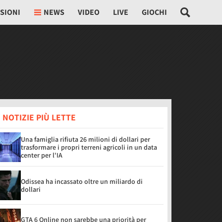
SIONI
NEWS
VIDEO
LIVE
GIOCHI
 NOTIZIE PIÙ LETTE
Una famiglia rifiuta 26 milioni di dollari per
trasformare i propri terreni agricoli in un data
center per l'IA
Odissea ha incassato oltre un miliardo di
dollari
GTA 6 Online non sarebbe una priorità per