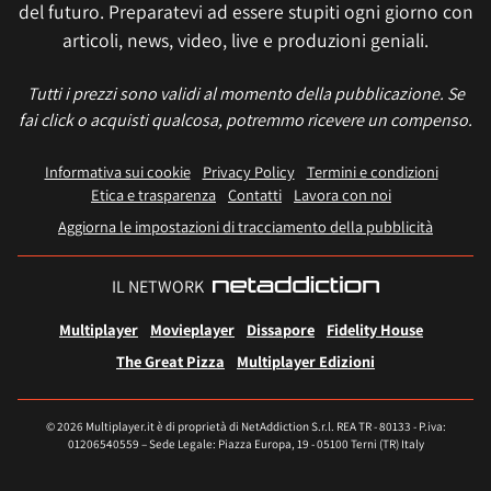
del futuro. Preparatevi ad essere stupiti ogni giorno con
articoli, news, video, live e produzioni geniali.
Tutti i prezzi sono validi al momento della pubblicazione. Se
fai click o acquisti qualcosa, potremmo ricevere un compenso.
Informativa sui cookie
Privacy Policy
Termini e condizioni
Etica e trasparenza
Contatti
Lavora con noi
Aggiorna le impostazioni di tracciamento della pubblicità
IL NETWORK
Multiplayer
Movieplayer
Dissapore
Fidelity House
The Great Pizza
Multiplayer Edizioni
© 2026 Multiplayer.it è di proprietà di NetAddiction S.r.l. REA TR - 80133 - P.iva:
01206540559 – Sede Legale: Piazza Europa, 19 - 05100 Terni (TR) Italy