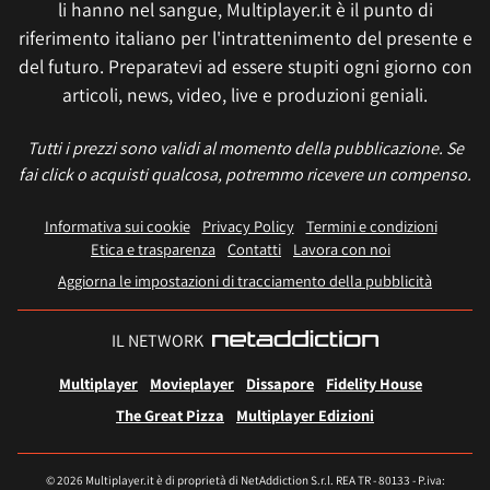
li hanno nel sangue, Multiplayer.it è il punto di
riferimento italiano per l'intrattenimento del presente e
del futuro. Preparatevi ad essere stupiti ogni giorno con
articoli, news, video, live e produzioni geniali.
Tutti i prezzi sono validi al momento della pubblicazione. Se
fai click o acquisti qualcosa, potremmo ricevere un compenso.
Informativa sui cookie
Privacy Policy
Termini e condizioni
Etica e trasparenza
Contatti
Lavora con noi
Aggiorna le impostazioni di tracciamento della pubblicità
IL NETWORK
Multiplayer
Movieplayer
Dissapore
Fidelity House
The Great Pizza
Multiplayer Edizioni
© 2026 Multiplayer.it è di proprietà di NetAddiction S.r.l. REA TR - 80133 - P.iva: