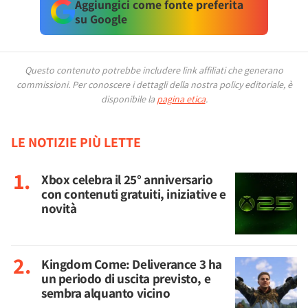
Aggiungici come fonte preferita
su Google
Questo contenuto potrebbe includere link affiliati che generano
commissioni.
Per conoscere i dettagli della nostra policy editoriale, è
disponibile la
pagina etica
.
LE NOTIZIE PIÙ LETTE
Xbox celebra il 25° anniversario
con contenuti gratuiti, iniziative e
novità
Kingdom Come: Deliverance 3 ha
un periodo di uscita previsto, e
sembra alquanto vicino