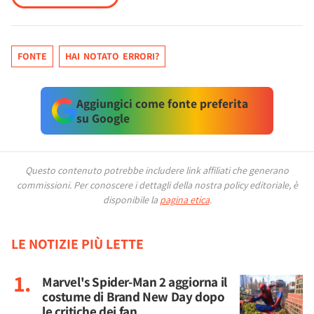
FONTE
HAI NOTATO ERRORI?
Aggiungici come fonte preferita
su Google
Questo contenuto potrebbe includere link affiliati che generano
commissioni.
Per conoscere i dettagli della nostra policy editoriale, è
disponibile la
pagina etica
.
LE NOTIZIE PIÙ LETTE
Marvel's Spider-Man 2 aggiorna il
costume di Brand New Day dopo
le critiche dei fan