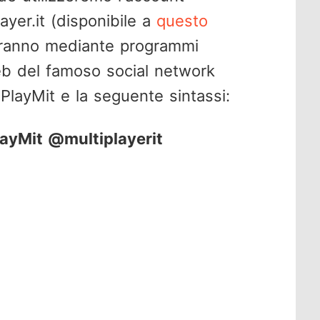
layer.it (disponibile a
questo
ovranno mediante programmi
web del famoso social network
gPlayMit e la seguente sintassi:
yMit @multiplayerit