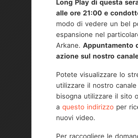
Long Play di questa ser
alle ore 21:00 e condot
modo di vedere un bel po
espansione nel particola
Arkane.
Appuntamento du
azione sul nostro canal
Potete visualizzare lo s
utilizzare il nostro cana
bisogna utilizzare il sito o
a
questo indirizzo
per ric
nuovi video.
Per raccogliere le doman