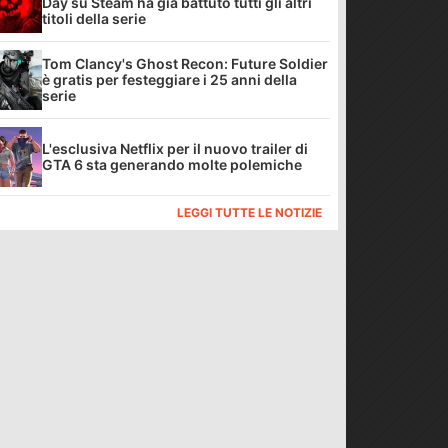
Day su Steam ha già battuto tutti gli altri
titoli della serie
Tom Clancy's Ghost Recon: Future Soldier
è gratis per festeggiare i 25 anni della
serie
L'esclusiva Netflix per il nuovo trailer di
GTA 6 sta generando molte polemiche
LEGGI TUTTE LE NOTIZIE