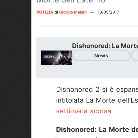
NOTIZIA
di
Giorgio Melani
—
18/09/2017
Dishonored: La Morte
News
Dishonored 2 si è espans
intitolata La Morte dell'
settimana scorsa.
Dishonored: La Morte del