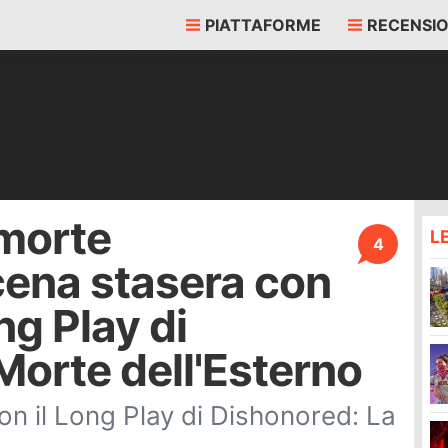
PIATTAFORME
RECENSIO
 morte
L
4
cena stasera con
ng Play di
Morte dell'Esterno
n il Long Play di Dishonored: La