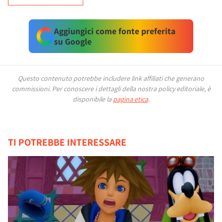
Aggiungici come fonte preferita
su Google
Questo contenuto potrebbe includere link affiliati che generano
commissioni.
Per conoscere i dettagli della nostra policy editoriale, è
disponibile la
pagina etica
.
TI POTREBBE INTERESSARE