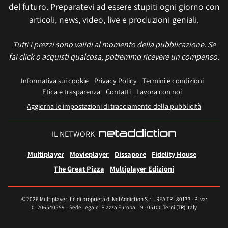
del futuro. Preparatevi ad essere stupiti ogni giorno con
articoli, news, video, live e produzioni geniali.
Tutti i prezzi sono validi al momento della pubblicazione. Se
fai click o acquisti qualcosa, potremmo ricevere un compenso.
Informativa sui cookie
Privacy Policy
Termini e condizioni
Etica e trasparenza
Contatti
Lavora con noi
Aggiorna le impostazioni di tracciamento della pubblicità
IL NETWORK
Multiplayer
Movieplayer
Dissapore
Fidelity House
The Great Pizza
Multiplayer Edizioni
© 2026 Multiplayer.it è di proprietà di NetAddiction S.r.l. REA TR - 80133 - P.iva:
01206540559 – Sede Legale: Piazza Europa, 19 - 05100 Terni (TR) Italy