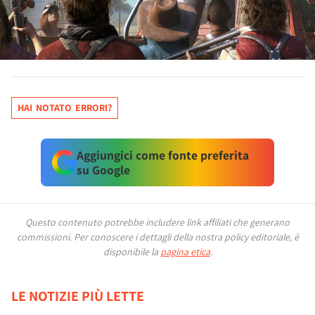
HAI NOTATO ERRORI?
Aggiungici come fonte preferita
su Google
Questo contenuto potrebbe includere link affiliati che generano
commissioni.
Per conoscere i dettagli della nostra policy editoriale, è
disponibile la
pagina etica
.
LE NOTIZIE PIÙ LETTE