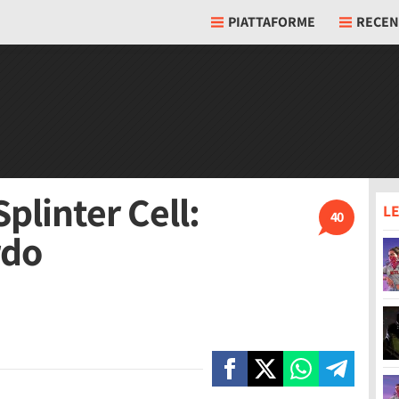
PIATTAFORME
RECEN
plinter Cell:
LE
40
rdo