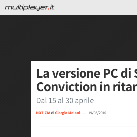
La versione PC di S
Conviction in rita
Dal 15 al 30 aprile
NOTIZIA
di
Giorgio Melani
—
19/03/2010