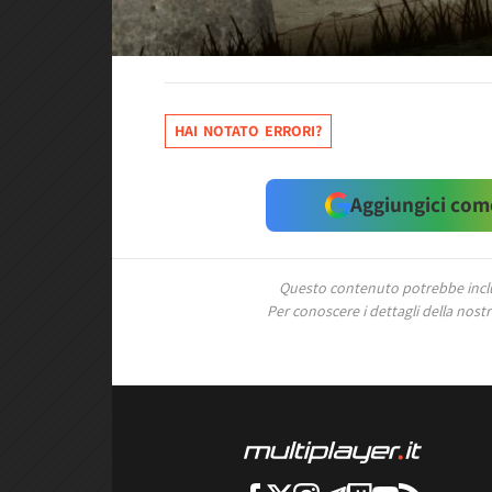
HAI NOTATO ERRORI?
Aggiungici come
Questo contenuto potrebbe includ
Per conoscere i dettagli della nostra