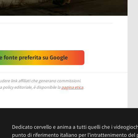
 fonte preferita su Google
ere link affiliati che generano commissioni.
 policy editoriale, è disponibile la
pagina etica
.
Dedicato cervello e anima a tutti quelli che i videogiochi
punto di riferimento italiano per l'intrattenimento del 