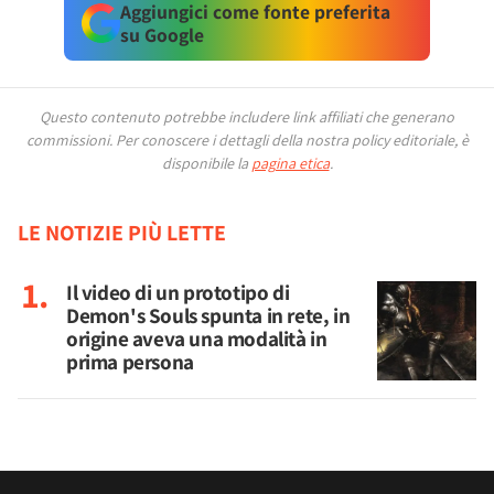
Aggiungici come fonte preferita
su Google
Questo contenuto potrebbe includere link affiliati che generano
commissioni.
Per conoscere i dettagli della nostra policy editoriale, è
disponibile la
pagina etica
.
LE NOTIZIE PIÙ LETTE
Il video di un prototipo di
Demon's Souls spunta in rete, in
origine aveva una modalità in
prima persona