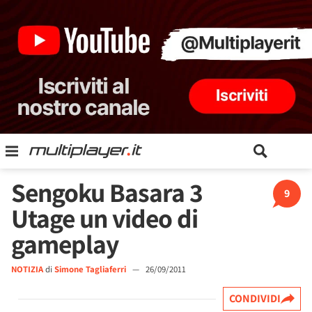
Sengoku Basara 3
9
Utage un video di
gameplay
NOTIZIA
di
Simone Tagliaferri
—
26/09/2011
CONDIVIDI