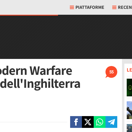
PIATTAFORME
RECEN
odern Warfare
LE
55
dell'Inghilterra