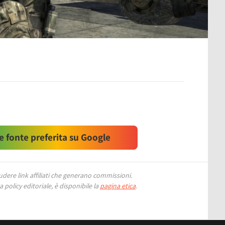
 fonte preferita su Google
ere link affiliati che generano commissioni.
 policy editoriale, è disponibile la
pagina etica
.