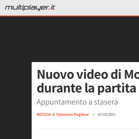
Nuovo video di M
durante la partita 
Appuntamento a stasera
NOTIZIA
di
Tommaso Pugliese
—
07/10/2011