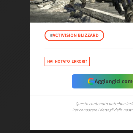
#
ACTIVISION BLIZZARD
HAI NOTATO ERRORI?
Aggiungici come
Questo contenuto potrebbe includ
Per conoscere i dettagli della nostra