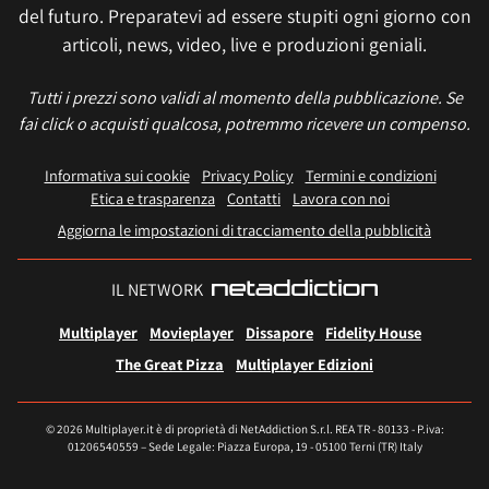
del futuro. Preparatevi ad essere stupiti ogni giorno con
articoli, news, video, live e produzioni geniali.
Tutti i prezzi sono validi al momento della pubblicazione. Se
fai click o acquisti qualcosa, potremmo ricevere un compenso.
Informativa sui cookie
Privacy Policy
Termini e condizioni
Etica e trasparenza
Contatti
Lavora con noi
Aggiorna le impostazioni di tracciamento della pubblicità
IL NETWORK
Multiplayer
Movieplayer
Dissapore
Fidelity House
The Great Pizza
Multiplayer Edizioni
© 2026 Multiplayer.it è di proprietà di NetAddiction S.r.l. REA TR - 80133 - P.iva:
01206540559 – Sede Legale: Piazza Europa, 19 - 05100 Terni (TR) Italy