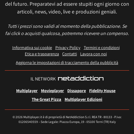
del futuro. Preparatevi ad essere stupiti ogni giorno con
articoli, news, video, live e produzioni geniali.
Tutti i prezzi sono validi al momento della pubblicazione. Se
fai click o acquisti qualcosa, potremmo ricevere un compenso.
Informativa sui cookie
Privacy Policy
Termini e condizioni
Etica e trasparenza
Contatti
Lavora con noi
Aggiorna le impostazioni di tracciamento della pubblicità
IL NETWORK
Multiplayer
Movieplayer
Dissapore
Fidelity House
The Great Pizza
Multiplayer Edizioni
© 2026 Multiplayer.it è di proprietà di NetAddiction S.r.l. REA TR - 80133 - P.iva:
01206540559 – Sede Legale: Piazza Europa, 19 - 05100 Terni (TR) Italy