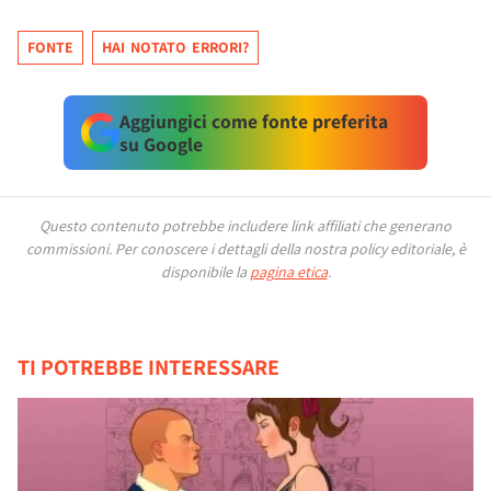
FONTE
HAI NOTATO ERRORI?
Aggiungici come fonte preferita
su Google
Questo contenuto potrebbe includere link affiliati che generano
commissioni.
Per conoscere i dettagli della nostra policy editoriale, è
disponibile la
pagina etica
.
TI POTREBBE INTERESSARE