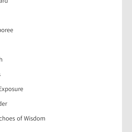
ard
boree
h
s
 Exposure
der
Echoes of Wisdom