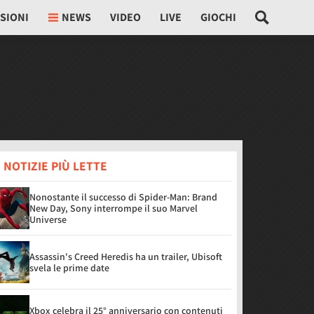
SIONI
NEWS
VIDEO
LIVE
GIOCHI
 NOTIZIE PIÙ LETTE
Nonostante il successo di Spider-Man: Brand
New Day, Sony interrompe il suo Marvel
Universe
Assassin's Creed Heredis ha un trailer, Ubisoft
svela le prime date
Xbox celebra il 25° anniversario con contenuti