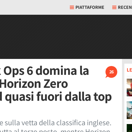
PIATTAFORME
RECEN
k Ops 6 domina la
LE
26
, Horizon Zero
uasi fuori dalla top
 sulla vetta della classifica inglese.
tta al terzo posto, mentre Horizon