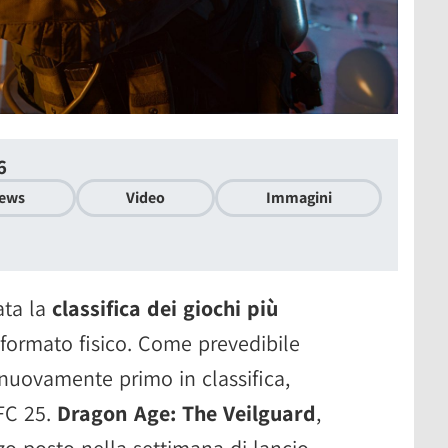
6
ews
Video
Immagini
ata la
classifica dei giochi più
formato fisico. Come prevedibile
nuovamente primo in classifica,
 FC 25.
Dragon Age: The Veilguard
,
rzo posto nella settimana di lancio.