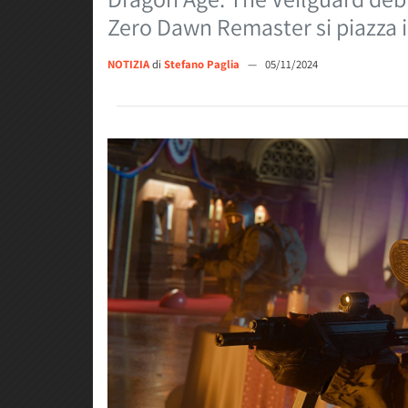
Zero Dawn Remaster si piazza i
NOTIZIA
di
Stefano Paglia
—
05/11/2024