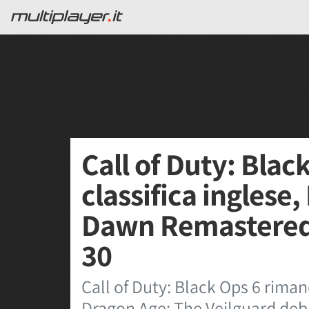
Call of Duty: Blac
classifica inglese
Dawn Remastered q
30
Call of Duty: Black Ops 6 rimane
Dragon Age: The Veilguard debu