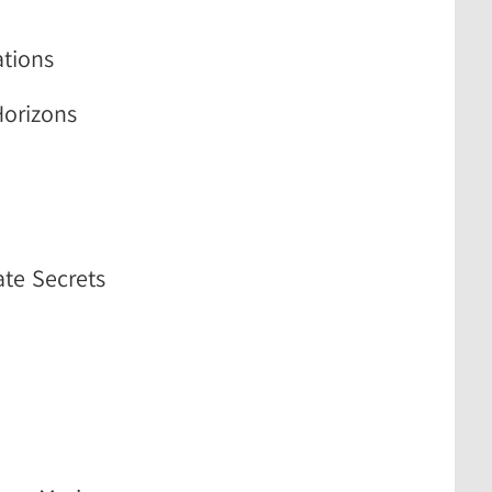
tions
Horizons
ate Secrets