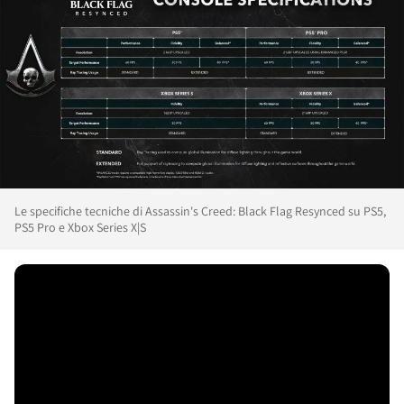
Le specifiche tecniche di Assassin's Creed: Black Flag Resynced su PS5,
PS5 Pro e Xbox Series X|S