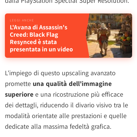
dalla PlayStation Spectral Super Resolution.
L'Avana di Assassin's
Creed: Black Flag
Resynced è stata
presentata in un video
L'impiego di questo upscaling avanzato
promette
una qualità dell'immagine
superiore
e una ricostruzione più efficace
dei dettagli, riducendo il divario visivo tra le
modalità orientate alle prestazioni e quelle
dedicate alla massima fedeltà grafica.