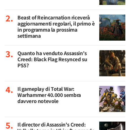
Beast of Reincarnation riceverà
aggiornamenti regolari, il primo è
in programma la prossima
settimana
Quanto ha venduto Assassin's
Creed: Black Flag Resynced su
PS5?
Il gameplay di Total War:
Warhammer 40.000 sembra
davvero notevole
Il director di Assassin's Creed: