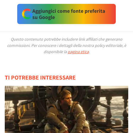
Aggiungici come fonte preferita
su Google
Questo contenuto potrebbe includere link affiliati che generano
commissioni.
Per conoscere i dettagli della nostra policy editoriale, è
disponibile la
pagina etica
.
TI POTREBBE INTERESSARE